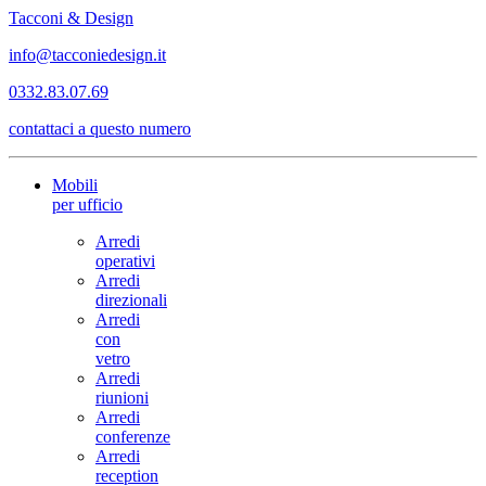
Tacconi & Design
info@tacconiedesign.it
0332.83.07.69
contattaci a questo numero
Mobili
per ufficio
Arredi
operativi
Arredi
direzionali
Arredi
con
vetro
Arredi
riunioni
Arredi
conferenze
Arredi
reception