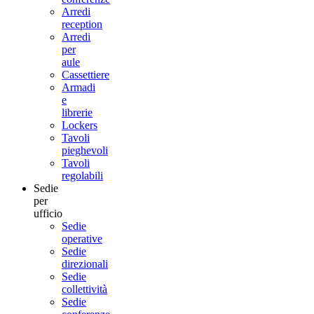
Arredi
reception
Arredi
per
aule
Cassettiere
Armadi
e
librerie
Lockers
Tavoli
pieghevoli
Tavoli
regolabili
Sedie
per
ufficio
Sedie
operative
Sedie
direzionali
Sedie
collettività
Sedie