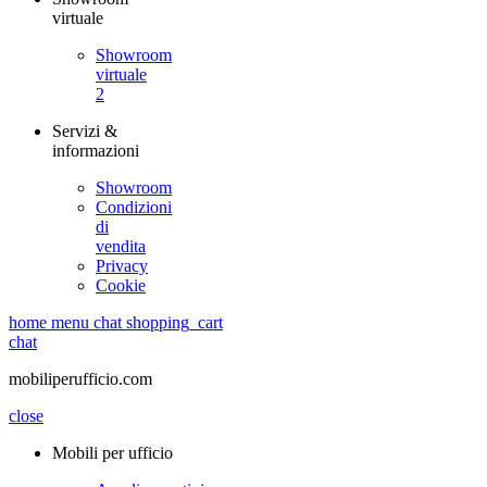
virtuale
Showroom
virtuale
2
Servizi &
informazioni
Showroom
Condizioni
di
vendita
Privacy
Cookie
home
menu
chat
shopping_cart
chat
mobiliperufficio.com
close
Mobili per ufficio