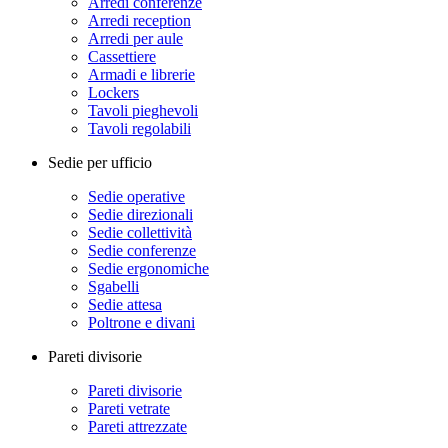
Arredi conferenze
Arredi reception
Arredi per aule
Cassettiere
Armadi e librerie
Lockers
Tavoli pieghevoli
Tavoli regolabili
Sedie per ufficio
Sedie operative
Sedie direzionali
Sedie collettività
Sedie conferenze
Sedie ergonomiche
Sgabelli
Sedie attesa
Poltrone e divani
Pareti divisorie
Pareti divisorie
Pareti vetrate
Pareti attrezzate