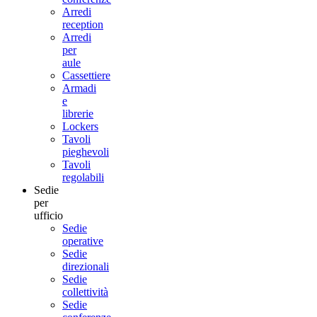
Arredi
reception
Arredi
per
aule
Cassettiere
Armadi
e
librerie
Lockers
Tavoli
pieghevoli
Tavoli
regolabili
Sedie
per
ufficio
Sedie
operative
Sedie
direzionali
Sedie
collettività
Sedie