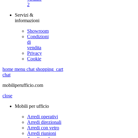
2
Servizi &
informazioni
Showroom
Condizioni
di
vendita
Privacy
Cookie
home
menu
chat
shopping_cart
chat
mobiliperufficio.com
close
Mobili per ufficio
Arredi operativi
Arredi direzionali
Arredi con vetro
Arredi riunioni