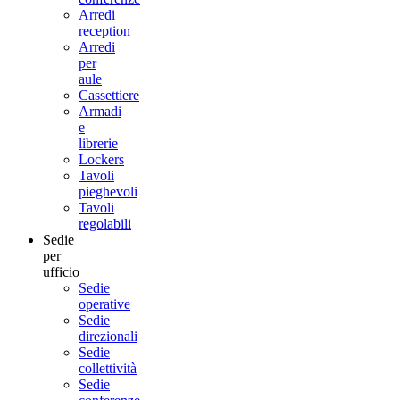
Arredi
reception
Arredi
per
aule
Cassettiere
Armadi
e
librerie
Lockers
Tavoli
pieghevoli
Tavoli
regolabili
Sedie
per
ufficio
Sedie
operative
Sedie
direzionali
Sedie
collettività
Sedie