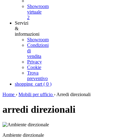
Showroom
virtuale
2
Servizi
&
informazioni
Showroom
Condizioni
di
vendita
Privacy
Cookie
Trova
preventivo
shopping_cart
(
0
)
Home
›
Mobili per ufficio
›
Arredi direzionali
arredi direzionali
Ambiente direzionale