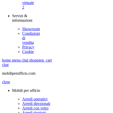
virtuale
2
Servizi &
informazioni
Showroom
Condizioni
di
vendita
Privacy
Cookie
home
menu
chat
shopping_cart
chat
mobiliperufficio.com
close
Mobili per ufficio
Arredi operativi
Arredi direzionali
Arredi con vetro
Arredi riunioni