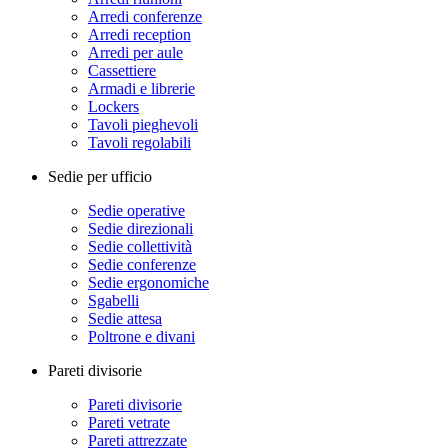
Arredi conferenze
Arredi reception
Arredi per aule
Cassettiere
Armadi e librerie
Lockers
Tavoli pieghevoli
Tavoli regolabili
Sedie per ufficio
Sedie operative
Sedie direzionali
Sedie collettività
Sedie conferenze
Sedie ergonomiche
Sgabelli
Sedie attesa
Poltrone e divani
Pareti divisorie
Pareti divisorie
Pareti vetrate
Pareti attrezzate