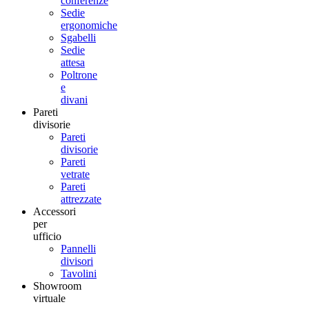
conferenze
Sedie
ergonomiche
Sgabelli
Sedie
attesa
Poltrone
e
divani
Pareti
divisorie
Pareti
divisorie
Pareti
vetrate
Pareti
attrezzate
Accessori
per
ufficio
Pannelli
divisori
Tavolini
Showroom
virtuale