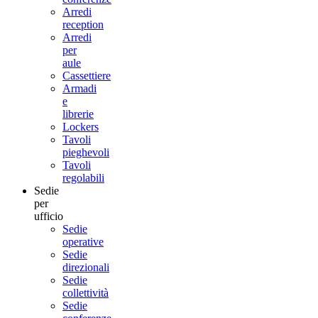
Arredi
reception
Arredi
per
aule
Cassettiere
Armadi
e
librerie
Lockers
Tavoli
pieghevoli
Tavoli
regolabili
Sedie
per
ufficio
Sedie
operative
Sedie
direzionali
Sedie
collettività
Sedie