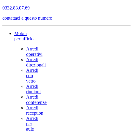
0332.83.07.69
contattaci a questo numero
Mobili
per ufficio
Arredi
operativi
Arredi
direzionali
Arredi
con
vetro
Arredi
riunioni
Arredi
conferenze
Arredi
reception
Arredi
per
aule