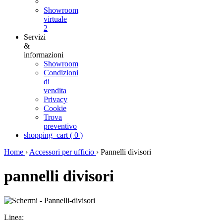
Showroom
virtuale
2
Servizi
&
informazioni
Showroom
Condizioni
di
vendita
Privacy
Cookie
Trova
preventivo
shopping_cart
(
0
)
Home
›
Accessori per ufficio
›
Pannelli divisori
pannelli divisori
Linea: