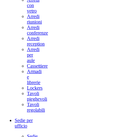
con
vetro
Arredi
riunioni
Arredi
conferenze
Arredi
reception
Arredi
per
aule
Cassettiere
Armadi
e
librerie
Lockers
Tavoli
pieghevoli
Tavoli
regolabili
Sedie per
ufficio
Sedie