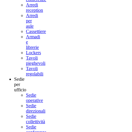
Arredi
reception
Arredi
per
aule
Cassettiere
Armadi
e
librerie
Lockers
Tavoli
pieghevoli
Tavoli
regolabili
Sedie
per
ufficio
Sedie
operative
Sedie
direzionali
Sedie
collettività
Sedie