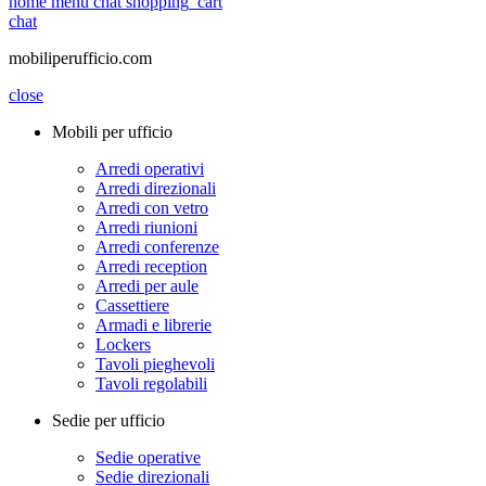
home
menu
chat
shopping_cart
chat
mobiliperufficio.com
close
Mobili per ufficio
Arredi operativi
Arredi direzionali
Arredi con vetro
Arredi riunioni
Arredi conferenze
Arredi reception
Arredi per aule
Cassettiere
Armadi e librerie
Lockers
Tavoli pieghevoli
Tavoli regolabili
Sedie per ufficio
Sedie operative
Sedie direzionali