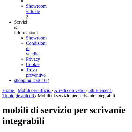
Showroom
virtuale
2
Servizi
&
informazioni
Showroom
Condizioni
di
vendita
Privacy
Cookie
Trova
preventivo
shopping_cart
(
0
)
Home
›
Mobili per ufficio
›
Arredi con vetro
›
5th Element
›
Tipologie articoli
›
Mobili di servizio per scrivanie integrabili
mobili di servizio per scrivanie
integrabili