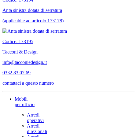
Anta sinistra dotata di serratura
(applicabile ad articolo 173178)
Codice: 173195
Tacconi & Design
info@tacconiedesign.it
0332.83.07.69
contattaci a questo numero
Mobili
per ufficio
Arredi
operativi
Arredi
direzionali
Arredi