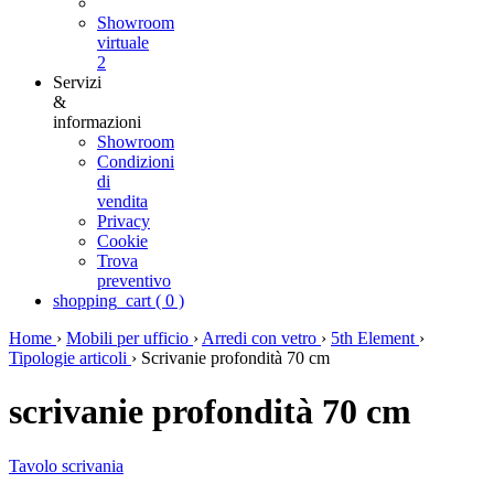
Showroom
virtuale
2
Servizi
&
informazioni
Showroom
Condizioni
di
vendita
Privacy
Cookie
Trova
preventivo
shopping_cart
(
0
)
Home
›
Mobili per ufficio
›
Arredi con vetro
›
5th Element
›
Tipologie articoli
›
Scrivanie profondità 70 cm
scrivanie profondità 70 cm
Tavolo scrivania