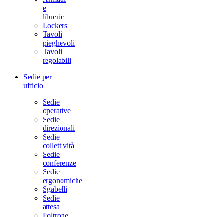
e
librerie
Lockers
Tavoli
pieghevoli
Tavoli
regolabili
Sedie per
ufficio
Sedie
operative
Sedie
direzionali
Sedie
collettività
Sedie
conferenze
Sedie
ergonomiche
Sgabelli
Sedie
attesa
Poltrone