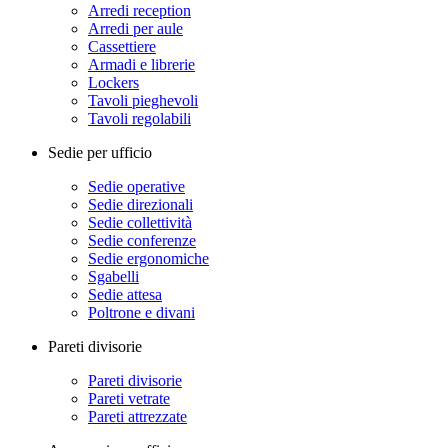
Arredi reception
Arredi per aule
Cassettiere
Armadi e librerie
Lockers
Tavoli pieghevoli
Tavoli regolabili
Sedie per ufficio
Sedie operative
Sedie direzionali
Sedie collettività
Sedie conferenze
Sedie ergonomiche
Sgabelli
Sedie attesa
Poltrone e divani
Pareti divisorie
Pareti divisorie
Pareti vetrate
Pareti attrezzate