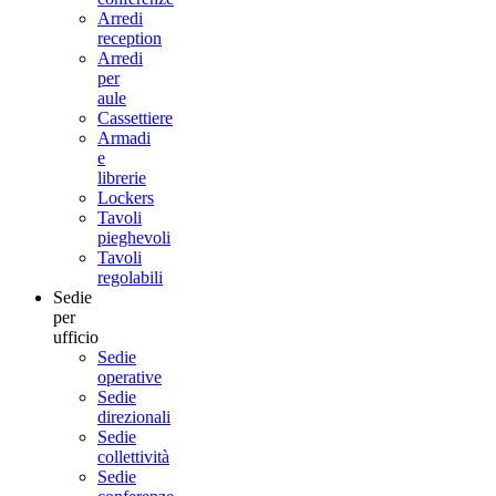
Arredi
reception
Arredi
per
aule
Cassettiere
Armadi
e
librerie
Lockers
Tavoli
pieghevoli
Tavoli
regolabili
Sedie
per
ufficio
Sedie
operative
Sedie
direzionali
Sedie
collettività
Sedie