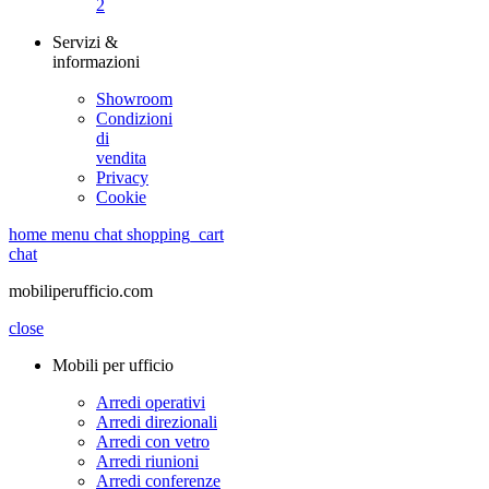
2
Servizi &
informazioni
Showroom
Condizioni
di
vendita
Privacy
Cookie
home
menu
chat
shopping_cart
chat
mobiliperufficio.com
close
Mobili per ufficio
Arredi operativi
Arredi direzionali
Arredi con vetro
Arredi riunioni
Arredi conferenze