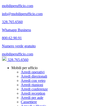
mobiliperufficio.com
info@mobiliperufficio.com
328.765.6560
Whatsapp Business
800.62.90.91
Numero verde gratuito
mobiliperufficio.com
328.765.6560
Mobili per ufficio
Arredi operativi
Arredi direzionali
Arredi con vetro
Arredi riunioni
Arredi conferenze
Arredi reception
Arredi per aule
Cassettiere