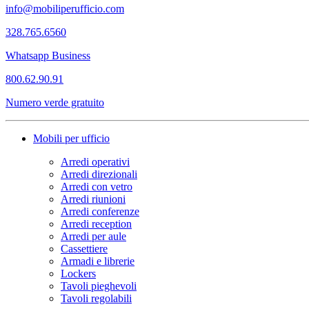
info@mobiliperufficio.com
328.765.6560
Whatsapp Business
800.62.90.91
Numero verde gratuito
Mobili per ufficio
Arredi operativi
Arredi direzionali
Arredi con vetro
Arredi riunioni
Arredi conferenze
Arredi reception
Arredi per aule
Cassettiere
Armadi e librerie
Lockers
Tavoli pieghevoli
Tavoli regolabili