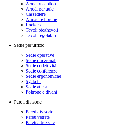
Arredi reception
Arredi per aule
Cassettiere
Armadi e librerie
Lockers
Tavoli pieghevoli
Tavoli regolabili
Sedie per ufficio
Sedie operative
Sedie direzionali
Sedie collettività
Sedie conferenze
Sedie ergonomiche
Sgabelli
Sedie attesa
Poltrone e divani
Pareti divisorie
Pareti divisorie
Pareti vetrate
Pareti attrezzate