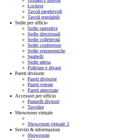
Armadi e librerie
Lockers
Tavoli pieghevoli
Tavoli regolabili
Sedie per ufficio
Sedie operative
Sedie direzionali
Sedie collettività
Sedie conferenze
Sedie ergonomiche
Sgabelli
Sedie attesa
Poltrone e divani
Pareti divisorie
Pareti divisorie
Pareti vetrate
Pareti attrezzate
Accessori per ufficio
Pannelli divisori
Tavolini
Showroom virtuale
Showroom virtuale 2
Servizi & informazioni
Showroom