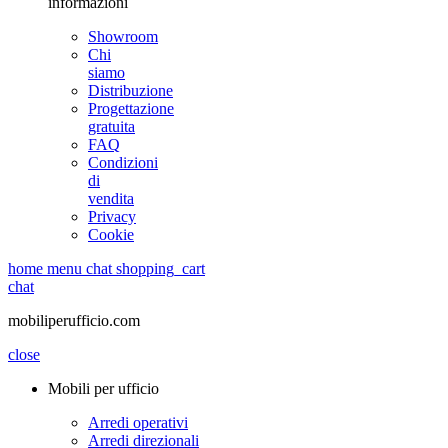
informazioni
Showroom
Chi
siamo
Distribuzione
Progettazione
gratuita
FAQ
Condizioni
di
vendita
Privacy
Cookie
home
menu
chat
shopping_cart
chat
mobiliperufficio.com
close
Mobili per ufficio
Arredi operativi
Arredi direzionali