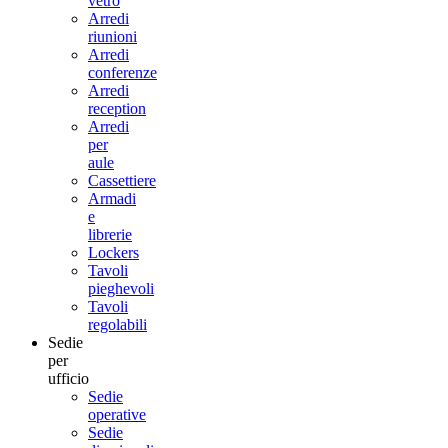
vetro
Arredi
riunioni
Arredi
conferenze
Arredi
reception
Arredi
per
aule
Cassettiere
Armadi
e
librerie
Lockers
Tavoli
pieghevoli
Tavoli
regolabili
Sedie
per
ufficio
Sedie
operative
Sedie