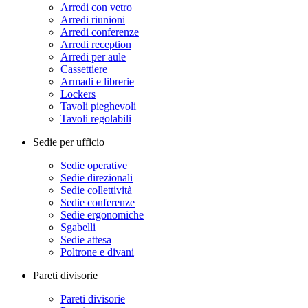
Arredi con vetro
Arredi riunioni
Arredi conferenze
Arredi reception
Arredi per aule
Cassettiere
Armadi e librerie
Lockers
Tavoli pieghevoli
Tavoli regolabili
Sedie per ufficio
Sedie operative
Sedie direzionali
Sedie collettività
Sedie conferenze
Sedie ergonomiche
Sgabelli
Sedie attesa
Poltrone e divani
Pareti divisorie
Pareti divisorie