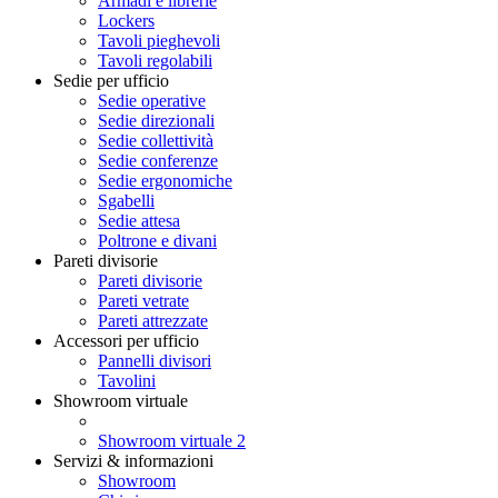
Armadi e librerie
Lockers
Tavoli pieghevoli
Tavoli regolabili
Sedie per ufficio
Sedie operative
Sedie direzionali
Sedie collettività
Sedie conferenze
Sedie ergonomiche
Sgabelli
Sedie attesa
Poltrone e divani
Pareti divisorie
Pareti divisorie
Pareti vetrate
Pareti attrezzate
Accessori per ufficio
Pannelli divisori
Tavolini
Showroom virtuale
Showroom virtuale 2
Servizi & informazioni
Showroom