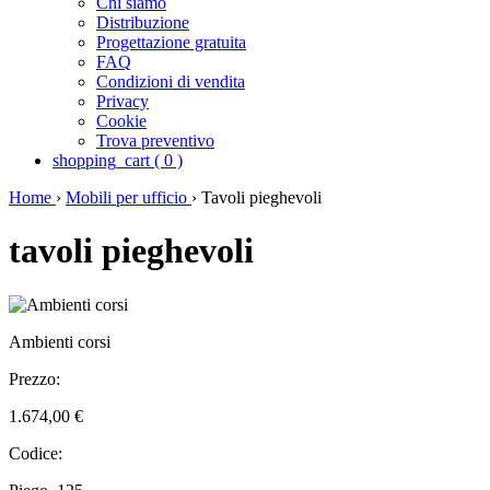
Chi siamo
Distribuzione
Progettazione gratuita
FAQ
Condizioni di vendita
Privacy
Cookie
Trova preventivo
shopping_cart
(
0
)
Home
›
Mobili per ufficio
›
Tavoli pieghevoli
tavoli pieghevoli
Ambienti corsi
Prezzo:
1.674,00 €
Codice: