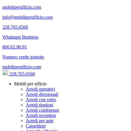
mobiliperufficio.com
info@mobiliperufficio.com
328.765.6560
Whatsapp Business
800.62.90.91
Numero verde gratuito
mobiliperufficio.com
328.765.6560
Mobili per ufficio
Arredi operativi
Arredi direzionali
Arredi con vetro
Arredi riunioni
Arredi conferenze
Arredi reception
Arredi per aule
Cassettiere