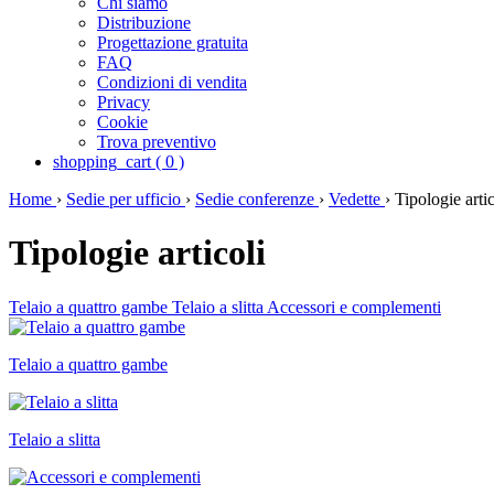
Chi siamo
Distribuzione
Progettazione gratuita
FAQ
Condizioni di vendita
Privacy
Cookie
Trova preventivo
shopping_cart
(
0
)
Home
›
Sedie per ufficio
›
Sedie conferenze
›
Vedette
›
Tipologie artic
Tipologie articoli
Telaio a quattro gambe
Telaio a slitta
Accessori e complementi
Telaio a quattro gambe
Telaio a slitta