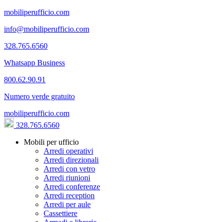
mobiliperufficio.com
info@mobiliperufficio.com
328.765.6560
Whatsapp Business
800.62.90.91
Numero verde gratuito
mobiliperufficio.com
328.765.6560
Mobili per ufficio
Arredi operativi
Arredi direzionali
Arredi con vetro
Arredi riunioni
Arredi conferenze
Arredi reception
Arredi per aule
Cassettiere