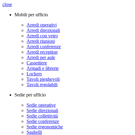
close
Mobili per ufficio
Arredi operativi
Arredi direzionali
Arredi con vetro
Arredi riunioni
Arredi conferenze
Arredi reception
Arredi per aule
Cassettiere
Armadi e librerie
Lockers
Tavoli pieghevoli
Tavoli regolabili
Sedie per ufficio
Sedie operative
Sedie direzionali
Sedie collettività
Sedie conferenze
Sedie ergonomiche
Sgabelli