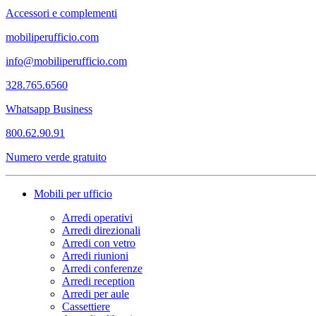
Accessori e complementi
mobiliperufficio.com
info@mobiliperufficio.com
328.765.6560
Whatsapp Business
800.62.90.91
Numero verde gratuito
Mobili per ufficio
Arredi operativi
Arredi direzionali
Arredi con vetro
Arredi riunioni
Arredi conferenze
Arredi reception
Arredi per aule
Cassettiere