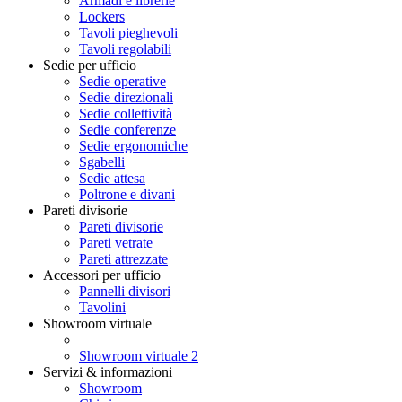
Armadi e librerie
Lockers
Tavoli pieghevoli
Tavoli regolabili
Sedie per ufficio
Sedie operative
Sedie direzionali
Sedie collettività
Sedie conferenze
Sedie ergonomiche
Sgabelli
Sedie attesa
Poltrone e divani
Pareti divisorie
Pareti divisorie
Pareti vetrate
Pareti attrezzate
Accessori per ufficio
Pannelli divisori
Tavolini
Showroom virtuale
Showroom virtuale 2
Servizi & informazioni
Showroom