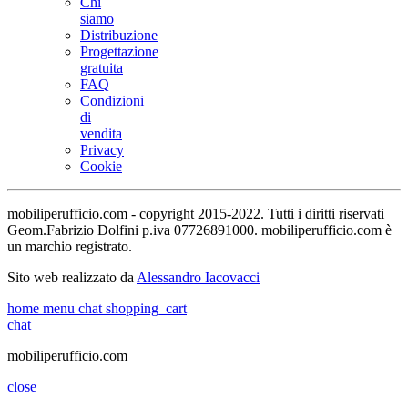
Chi
siamo
Distribuzione
Progettazione
gratuita
FAQ
Condizioni
di
vendita
Privacy
Cookie
mobiliperufficio.com - copyright 2015-2022. Tutti i diritti riservati
Geom.Fabrizio Dolfini p.iva 07726891000. mobiliperufficio.com è
un marchio registrato.
Sito web realizzato da
Alessandro Iacovacci
home
menu
chat
shopping_cart
chat
mobiliperufficio.com
close