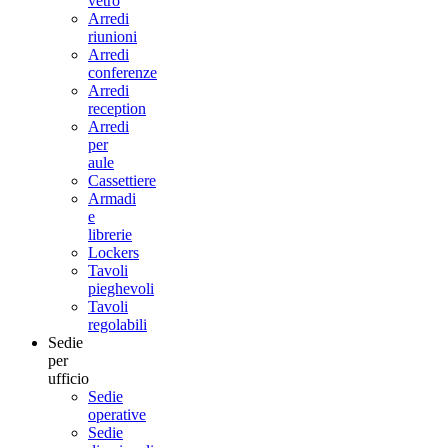
vetro
Arredi
riunioni
Arredi
conferenze
Arredi
reception
Arredi
per
aule
Cassettiere
Armadi
e
librerie
Lockers
Tavoli
pieghevoli
Tavoli
regolabili
Sedie
per
ufficio
Sedie
operative
Sedie