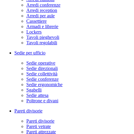
Arredi conferenze
Arredi reception
Arredi per aule
Cassettiere
Armadi e librerie
Lockers
Tavoli pieghevoli
Tavoli regolabili
Sedie per ufficio
Sedie operative
Sedie direzionali
Sedie collettività
Sedie conferenze
Sedie ergonomiche
Sgabelli
Sedie attesa
Poltrone e divani
Pareti divisorie
Pareti divisorie
Pareti vetrate
Pareti attrezzate