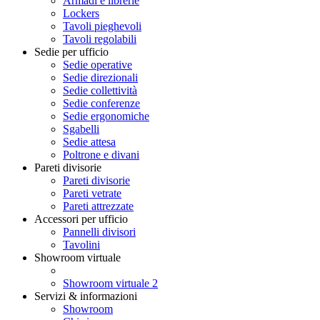
Armadi e librerie
Lockers
Tavoli pieghevoli
Tavoli regolabili
Sedie per ufficio
Sedie operative
Sedie direzionali
Sedie collettività
Sedie conferenze
Sedie ergonomiche
Sgabelli
Sedie attesa
Poltrone e divani
Pareti divisorie
Pareti divisorie
Pareti vetrate
Pareti attrezzate
Accessori per ufficio
Pannelli divisori
Tavolini
Showroom virtuale
Showroom virtuale 2
Servizi & informazioni
Showroom