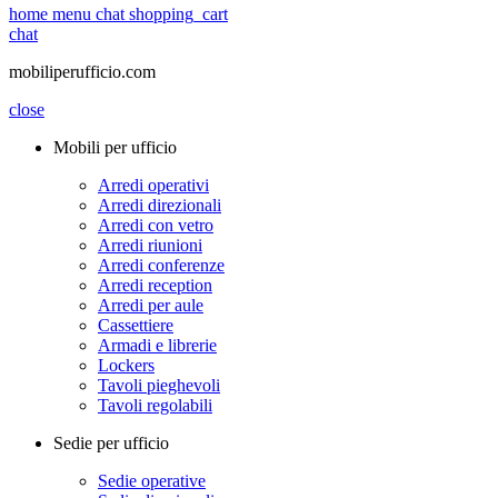
home
menu
chat
shopping_cart
chat
mobiliperufficio.com
close
Mobili per ufficio
Arredi operativi
Arredi direzionali
Arredi con vetro
Arredi riunioni
Arredi conferenze
Arredi reception
Arredi per aule
Cassettiere
Armadi e librerie
Lockers
Tavoli pieghevoli
Tavoli regolabili
Sedie per ufficio
Sedie operative