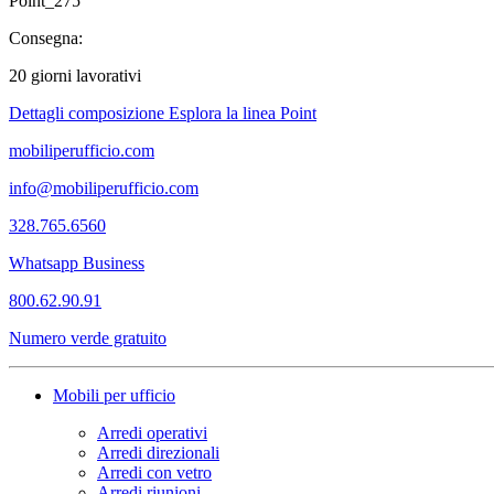
Point_275
Consegna:
20 giorni lavorativi
Dettagli composizione
Esplora la linea Point
mobiliperufficio.com
info@mobiliperufficio.com
328.765.6560
Whatsapp Business
800.62.90.91
Numero verde gratuito
Mobili per ufficio
Arredi operativi
Arredi direzionali
Arredi con vetro
Arredi riunioni