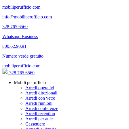
mobiliperufficio.com
info@mobiliperufficio.com
328.765.6560
Whatsapp Business
800.62.90.91
Numero verde gratuito
mobiliperufficio.com
328.765.6560
Mobili per ufficio
Arredi operativi
Arredi direzionali
Arredi con vetro
Arredi riunioni
Arredi conferenze
Arredi reception
Arredi per aule
Cassettiere