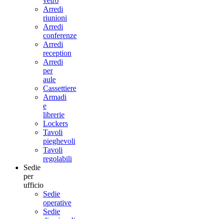
vetro
Arredi
riunioni
Arredi
conferenze
Arredi
reception
Arredi
per
aule
Cassettiere
Armadi
e
librerie
Lockers
Tavoli
pieghevoli
Tavoli
regolabili
Sedie
per
ufficio
Sedie
operative
Sedie