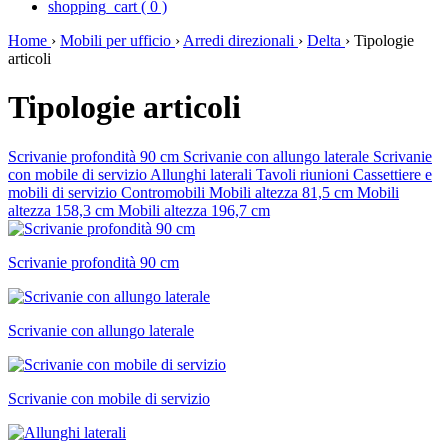
shopping_cart
(
0
)
Home
›
Mobili per ufficio
›
Arredi direzionali
›
Delta
›
Tipologie
articoli
Tipologie articoli
Scrivanie profondità 90 cm
Scrivanie con allungo laterale
Scrivanie
con mobile di servizio
Allunghi laterali
Tavoli riunioni
Cassettiere e
mobili di servizio
Contromobili
Mobili altezza 81,5 cm
Mobili
altezza 158,3 cm
Mobili altezza 196,7 cm
Scrivanie profondità 90 cm
Scrivanie con allungo laterale
Scrivanie con mobile di servizio