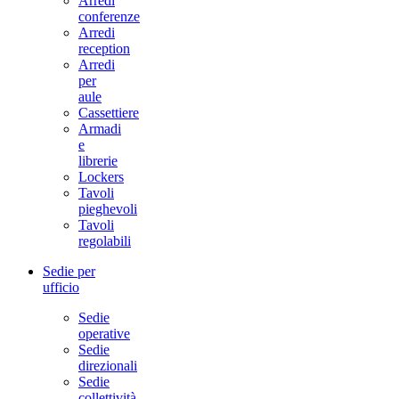
Arredi
conferenze
Arredi
reception
Arredi
per
aule
Cassettiere
Armadi
e
librerie
Lockers
Tavoli
pieghevoli
Tavoli
regolabili
Sedie per
ufficio
Sedie
operative
Sedie
direzionali
Sedie
collettività