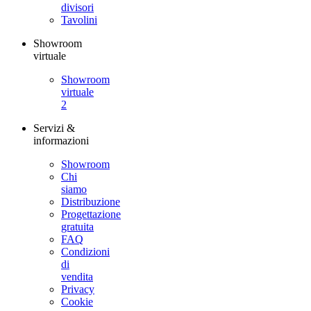
divisori
Tavolini
Showroom
virtuale
Showroom
virtuale
2
Servizi &
informazioni
Showroom
Chi
siamo
Distribuzione
Progettazione
gratuita
FAQ
Condizioni
di
vendita
Privacy
Cookie