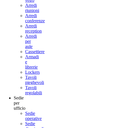
vetro
Arredi
riunioni
Arredi
conferenze
Arredi
reception
Arredi
per
aule
Cassettiere
Armadi
e
librerie
Lockers
Tavoli
pieghevoli
Tavoli
regolabili
Sedie
per
ufficio
Sedie
operative
Sedie