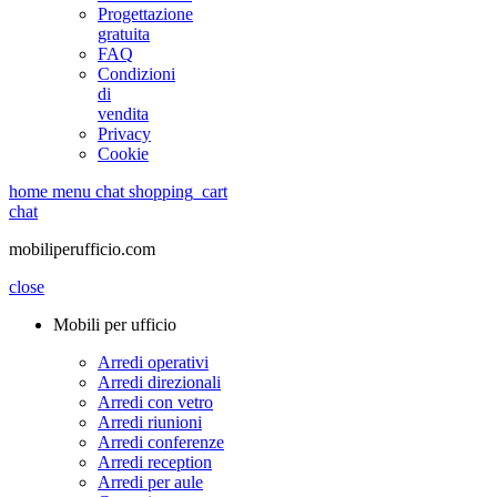
Progettazione
gratuita
FAQ
Condizioni
di
vendita
Privacy
Cookie
home
menu
chat
shopping_cart
chat
mobiliperufficio.com
close
Mobili per ufficio
Arredi operativi
Arredi direzionali
Arredi con vetro
Arredi riunioni
Arredi conferenze
Arredi reception
Arredi per aule