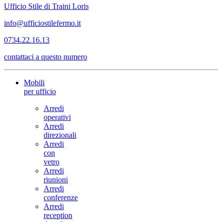
Ufficio Stile di Traini Loris
info@ufficiostilefermo.it
0734.22.16.13
contattaci a questo numero
Mobili
per ufficio
Arredi
operativi
Arredi
direzionali
Arredi
con
vetro
Arredi
riunioni
Arredi
conferenze
Arredi
reception