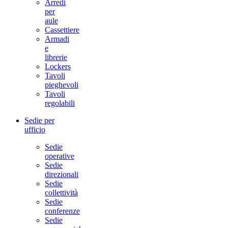
Arredi
per
aule
Cassettiere
Armadi
e
librerie
Lockers
Tavoli
pieghevoli
Tavoli
regolabili
Sedie per
ufficio
Sedie
operative
Sedie
direzionali
Sedie
collettività
Sedie
conferenze
Sedie