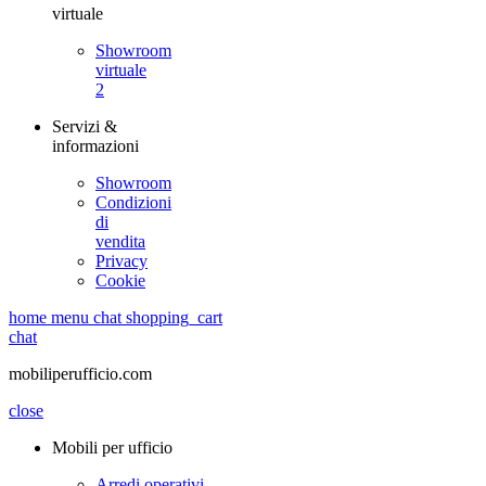
virtuale
Showroom
virtuale
2
Servizi &
informazioni
Showroom
Condizioni
di
vendita
Privacy
Cookie
home
menu
chat
shopping_cart
chat
mobiliperufficio.com
close
Mobili per ufficio
Arredi operativi