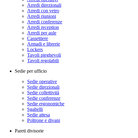
Arredi direzionali
Arredi con vetro
Arredi riunioni
Arredi conferenze
Arredi reception
Arredi per aule
Cassettiere
Armadi e librerie
Lockers
Tavoli pieghevoli
Tavoli regolabili
Sedie per ufficio
Sedie operative
Sedie direzionali
Sedie collettività
Sedie conferenze
Sedie ergonomiche
Sgabelli
Sedie attesa
Poltrone e divani
Pareti divisorie