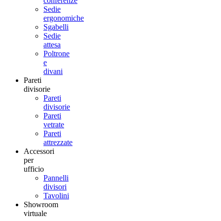
conferenze
Sedie
ergonomiche
Sgabelli
Sedie
attesa
Poltrone
e
divani
Pareti
divisorie
Pareti
divisorie
Pareti
vetrate
Pareti
attrezzate
Accessori
per
ufficio
Pannelli
divisori
Tavolini
Showroom
virtuale