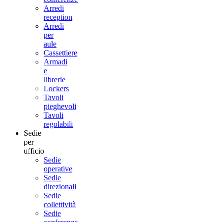
Arredi
reception
Arredi
per
aule
Cassettiere
Armadi
e
librerie
Lockers
Tavoli
pieghevoli
Tavoli
regolabili
Sedie
per
ufficio
Sedie
operative
Sedie
direzionali
Sedie
collettività
Sedie