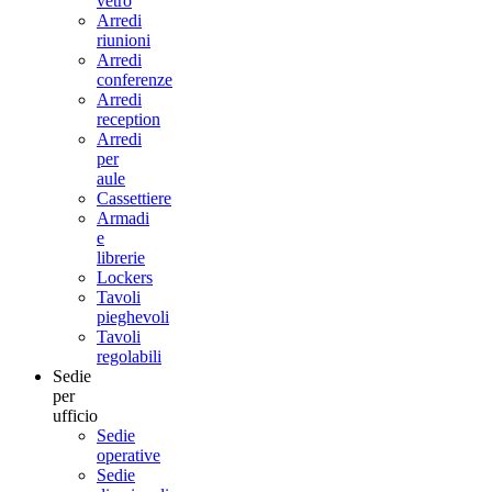
vetro
Arredi
riunioni
Arredi
conferenze
Arredi
reception
Arredi
per
aule
Cassettiere
Armadi
e
librerie
Lockers
Tavoli
pieghevoli
Tavoli
regolabili
Sedie
per
ufficio
Sedie
operative
Sedie