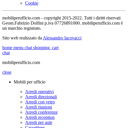
Cookie
mobiliperufficio.com - copyright 2015-2022. Tutti i diritti riservati
Geom.Fabrizio Dolfini p.iva 07726891000. mobiliperufficio.com è
un marchio registrato.
Sito web realizzato da
Alessandro Iacovacci
home
menu
chat
shopping_cart
chat
mobiliperufficio.com
close
Mobili per ufficio
Arredi operativi
Arredi direzionali
Arredi con vetro
Arredi riunioni
Arredi conferenze
Arredi reception
Arredi per aule
Cassettiere